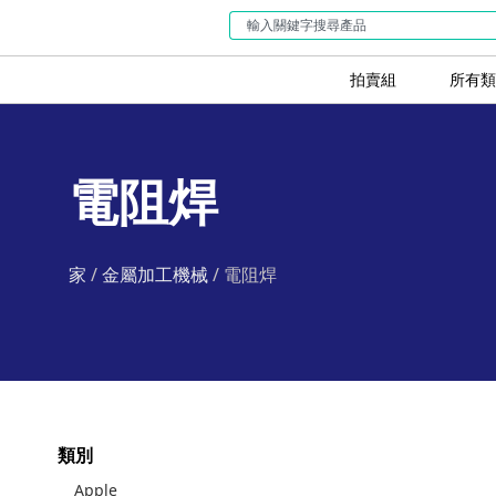
拍賣組
所有類
電阻焊
家
/
金屬加工機械
/ 電阻焊
類別
Apple