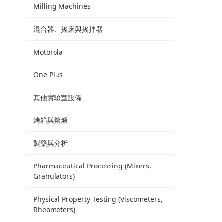
Milling Machines
混合器、搖床與搖拌器
Motorola
One Plus
其他實驗室設備
烤箱與熔爐
製藥與分析
Pharmaceutical Processing (Mixers,
Granulators)
Physical Property Testing (Viscometers,
Rheometers)