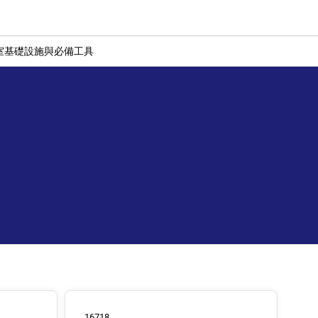
室基礎設施與必備工具
16718