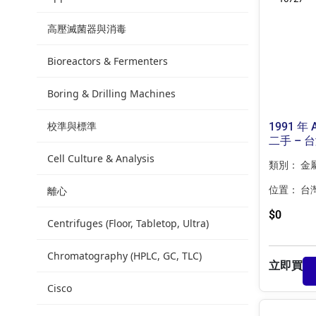
高壓滅菌器與消毒
Bioreactors & Fermenters
Boring & Drilling Machines
校準與標準
1991 年
二手 – 
Cell Culture & Analysis
類別：
金
離心
位置：
台
$
0
Centrifuges (Floor, Tabletop, Ultra)
Chromatography (HPLC, GC, TLC)
立即買
Cisco