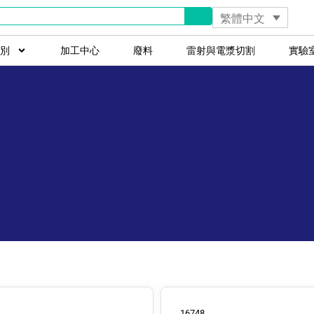
繁體中文
別
加工中心
廢料
雷射與電漿切割
實驗
16748