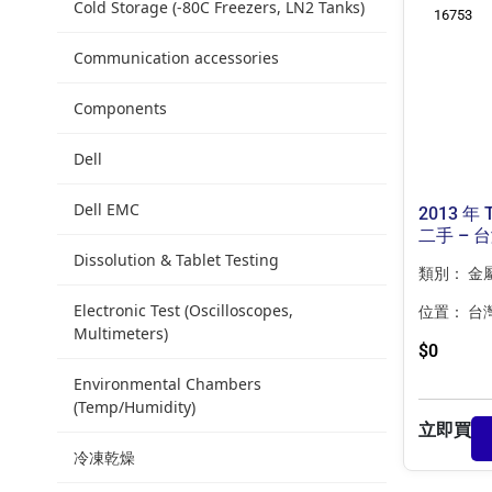
Cold Storage (-80C Freezers, LN2 Tanks)
16753
Communication accessories
Components
Dell
Dell EMC
2013 年 
二手 – 
Dissolution & Tablet Testing
類別：
金
Electronic Test (Oscilloscopes,
位置：
台
Multimeters)
$
0
Environmental Chambers
(Temp/Humidity)
立即買
冷凍乾燥