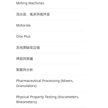
Milling Machines
混合器、搖床與搖拌器
Motorola
One Plus
其他實驗室設備
烤箱與熔爐
製藥與分析
Pharmaceutical Processing (Mixers,
Granulators)
Physical Property Testing (Viscometers,
Rheometers)