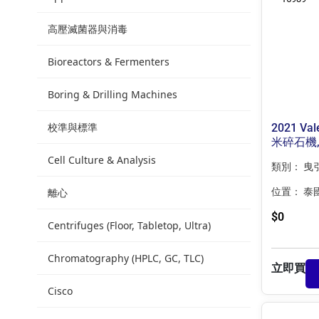
高壓滅菌器與消毒
Bioreactors & Fermenters
Boring & Drilling Machines
校準與標準
2021 Val
米碎石機, 
Cell Culture & Analysis
類別：
曳
離心
位置：
泰
$
0
Centrifuges (Floor, Tabletop, Ultra)
Chromatography (HPLC, GC, TLC)
立即買
Cisco