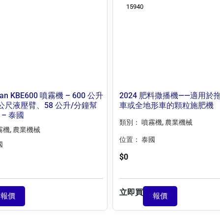
15940
lvan KBE600 噴霧機 – 600 公升
2024 肥料撒播機——適用於
公尺液壓臂、58 公升/分鐘幫
車或全地形車的顆粒施肥機
 – 泰國
類別：
噴霧機
,
農業機械
霧機
,
農業機械
位置：
泰國
國
$
0
立即買
報價
報價