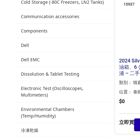
Cold Storage (-80C Freezers, LN2 Tanks)
15937
Communication accessories
Components
Dell
Dell EMC
2024 Si
油箱、6 
浦 – 二手
Dissolution & Tablet Testing
類別：
噴
Electronic Test (Oscilloscopes,
位置：
泰
Multimeters)
$
0
Environmental Chambers
(Temp/Humidity)
立即買
冷凍乾燥