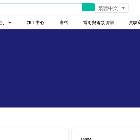
繁體中文
別
加工中心
廢料
雷射與電漿切割
實驗
15934