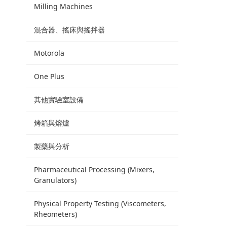
Milling Machines
混合器、搖床與搖拌器
Motorola
One Plus
其他實驗室設備
烤箱與熔爐
製藥與分析
Pharmaceutical Processing (Mixers,
Granulators)
Physical Property Testing (Viscometers,
Rheometers)