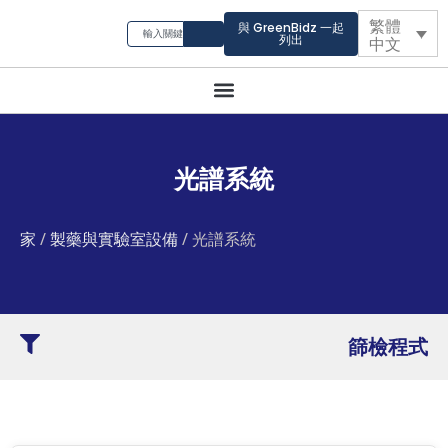
繁體
與 GreenBidz 一起
列出
中文
光譜系統
家
/
製藥與實驗室設備
/ 光譜系統
篩檢程式