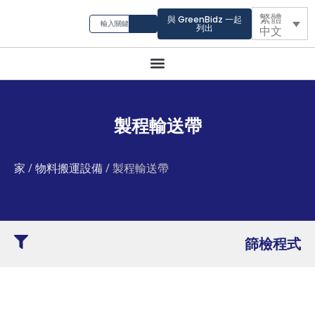
繁體
與 GreenBidz 一起
列出
中文
製程輸送帶
家
/
物料搬運設備
/ 製程輸送帶
篩檢程式