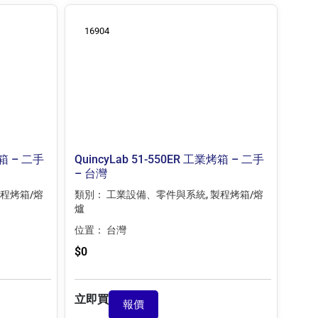
16904
烤箱 – 二手
QuincyLab 51-550ER 工業烤箱 – 二手
– 台灣
程烤箱/熔
類別：
工業設備、零件與系統
,
製程烤箱/熔
爐
位置：
台灣
$
0
立即買
報價