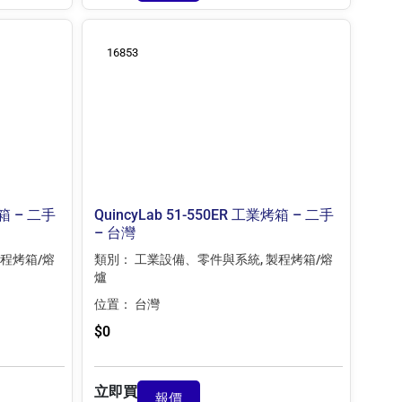
16853
烤箱 – 二手
QuincyLab 51-550ER 工業烤箱 – 二手
– 台灣
程烤箱/熔
類別：
工業設備、零件與系統
,
製程烤箱/熔
爐
位置：
台灣
$
0
立即買
報價