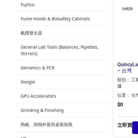
Fujitsu
16929
Fume Hoods & Biosafety Cabinets
氣體發生器
General Lab Tools (Balances, Pipettes,
Stirrers)
QuincyL
Genomics & PCR
– 台灣
類別：
工
Google
爐
位置：
台
GPU Accelerators
$
0
Grinding & Finishing
熱板、加熱外套與桌面加熱
立即買