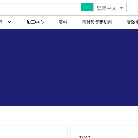
繁體中文
別
加工中心
廢料
雷射與電漿切割
實驗
17017