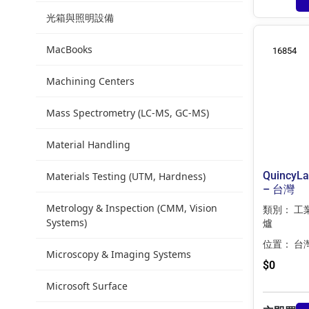
光箱與照明設備
MacBooks
16854
Machining Centers
Mass Spectrometry (LC-MS, GC-MS)
Material Handling
QuincyL
Materials Testing (UTM, Hardness)
– 台灣
Metrology & Inspection (CMM, Vision
類別：
工
Systems)
爐
位置：
台
Microscopy & Imaging Systems
$
0
Microsoft Surface