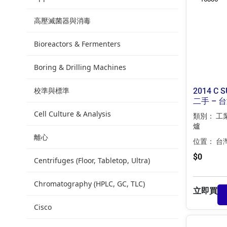
高壓滅菌器與消毒
Bioreactors & Fermenters
Boring & Drilling Machines
校準與標準
2014 C
二手 – 
Cell Culture & Analysis
類別：
工
爐
離心
位置：
台
$
0
Centrifuges (Floor, Tabletop, Ultra)
Chromatography (HPLC, GC, TLC)
立即買
Cisco