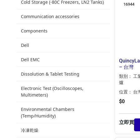
Cold Storage (-80C Freezers, LN2 Tanks)
16944
Communication accessories
Components
Dell
Dell EMC
QuincyL
– 台灣
Dissolution & Tablet Testing
類別：
工
爐
Electronic Test (Oscilloscopes,
位置：
台
Multimeters)
$
0
Environmental Chambers
(Temp/Humidity)
立即買
冷凍乾燥