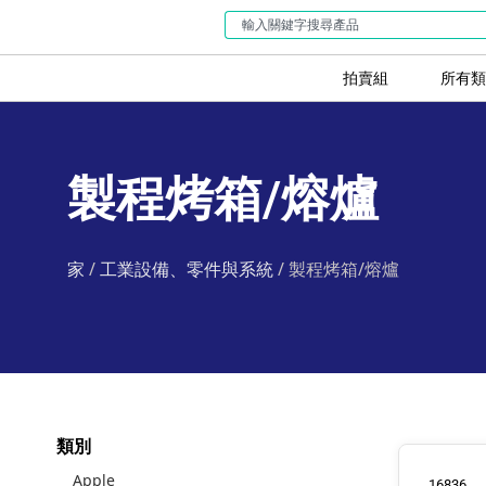
拍賣組
所有類
製程烤箱/熔爐
家
/
工業設備、零件與系統
/ 製程烤箱/熔爐
類別
Apple
16836