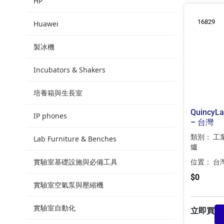
HP
16829
Huawei
製冰機
Incubators & Shakers
培養箱與生長室
QuincyL
IP phones
– 台灣
類別：
工
Lab Furniture & Benches
爐
實驗室基礎設施與必備工具
位置：
台
$
0
實驗室空氣泵與壓縮機
實驗室自動化
立即買