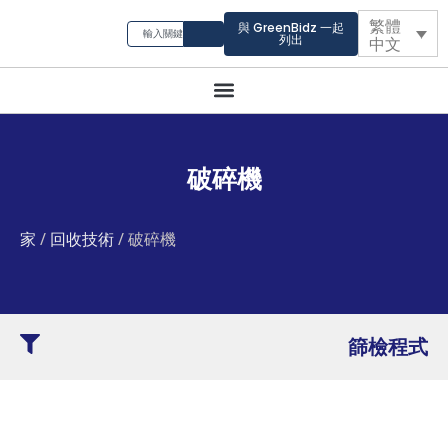
繁體
與 GreenBidz 一起
列出
中文
破碎機
家
/
回收技術
/ 破碎機
篩檢程式