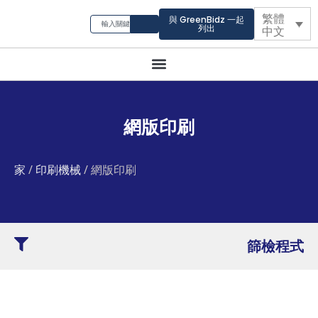
繁體
與 GreenBidz 一起
列出
中文
網版印刷
家
/
印刷機械
/ 網版印刷
篩檢程式