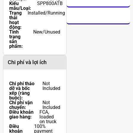
Kiểu
SPP800ATB
mẫu/Loại:
Trạng
Installed/Running
thái
hoạt
động:
Tình
New/Unused
trạng
sản
phẩm:
Chi phí và lợi ích
Chi phí tháo
Not
dỡ và bốc
Included
xếp (ràng
buộc):
Chi phí vận
Not
chuyển:
Included
Điều khoản
FCA,
giao hàng:
loaded
on truck
Điều
100%
khoản
payment