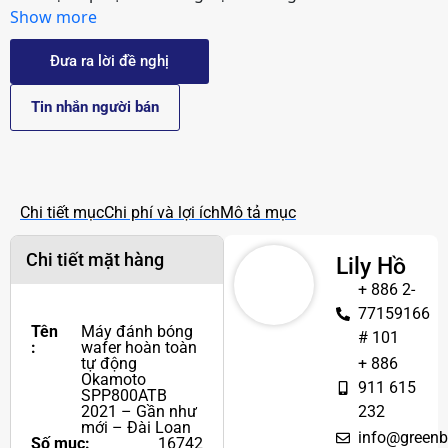
Show more
Đưa ra lời đề nghị
Tin nhắn người bán
Chi tiết mục
Chi phí và lợi ích
Mô tả mục
Chi tiết mặt hàng
Lily Hồ
+ 886 2-
77159166
Tên
Máy đánh bóng
# 101
:
wafer hoàn toàn
tự động
+ 886
Okamoto
911 615
SPP800ATB
2021 – Gần như
232
mới – Đài Loan
info@greenb
Số mục:
16742