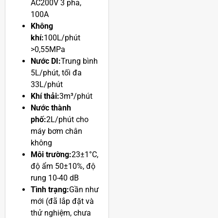
AC200V 3 pha,
100A
Không
khí:
100L/phút
>0,55MPa
Nước DI:
Trung bình
5L/phút, tối đa
33L/phút
Khí thải:
3m³/phút
Nước thành
phố:
2L/phút cho
máy bơm chân
không
Môi trường:
23±1°C,
độ ẩm 50±10%, độ
rung 10-40 dB
Tình trạng:
Gần như
mới (đã lắp đặt và
thử nghiệm, chưa