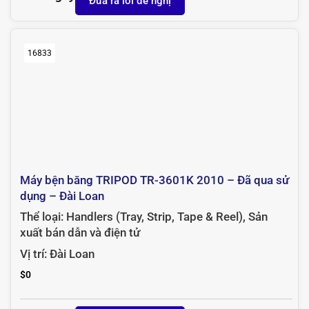
Đưa ra lời đề nghị
16833
Máy bện băng TRIPOD TR-3601K 2010 – Đã qua sử
dụng – Đài Loan
Thể loại:
Handlers (Tray, Strip, Tape & Reel)
,
Sản
xuất bán dẫn và điện tử
Vị trí:
Đài Loan
$
0