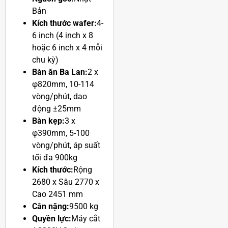
Bản
Kích thước wafer:
4-
6 inch (4 inch x 8
hoặc 6 inch x 4 mỗi
chu kỳ)
Bàn ăn Ba Lan:
2 x
φ820mm, 10-114
vòng/phút, dao
động ±25mm
Bàn kẹp:
3 x
φ390mm, 5-100
vòng/phút, áp suất
tối đa 900kg
Kích thước:
Rộng
2680 x Sâu 2770 x
Cao 2451 mm
Cân nặng:
9500 kg
Quyền lực:
Máy cắt