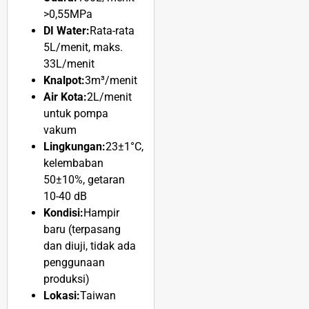
>0,55MPa
DI Water:
Rata-rata
5L/menit, maks.
33L/menit
Knalpot:
3m³/menit
Air Kota:
2L/menit
untuk pompa
vakum
Lingkungan:
23±1°C,
kelembaban
50±10%, getaran
10-40 dB
Kondisi:
Hampir
baru (terpasang
dan diuji, tidak ada
penggunaan
produksi)
Lokasi:
Taiwan