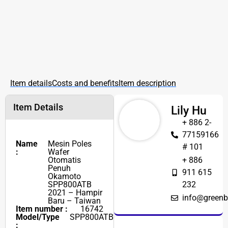
Item details
Costs and benefits
Item description
Item Details
Lily Hu
+ 886 2-
77159166
Name
Mesin Poles
# 101
:
Wafer
Otomatis
+ 886
Penuh
911 615
Okamoto
SPP800ATB
232
2021 – Hampir
info@greenb
Baru – Taiwan
Item number :
16742
Model/Type
SPP800ATB
: