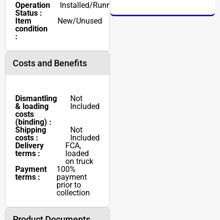
Operation
Installed/Running
Status :
Item
New/Unused
condition
:
Costs and Benefits
Dismantling
Not
& loading
Included
costs
(binding) :
Shipping
Not
costs :
Included
Delivery
FCA,
terms :
loaded
on truck
Payment
100%
terms :
payment
prior to
collection
Product Documents