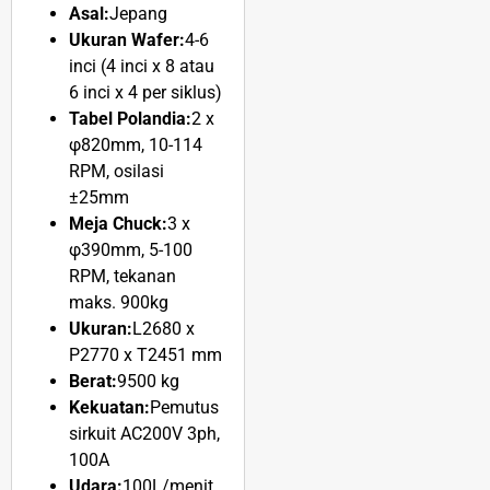
Asal:
Jepang
Ukuran Wafer:
4-6
inci (4 inci x 8 atau
6 inci x 4 per siklus)
Tabel Polandia:
2 x
φ820mm, 10-114
RPM, osilasi
±25mm
Meja Chuck:
3 x
φ390mm, 5-100
RPM, tekanan
maks. 900kg
Ukuran:
L2680 x
P2770 x T2451 mm
Berat:
9500 kg
Kekuatan:
Pemutus
sirkuit AC200V 3ph,
100A
Udara:
100L/menit