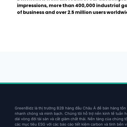
impressions, more than 400,000 industrial go
of business and over 2.5 million users worldwi
GreenBidz là thị trường B2B hàng đầu Châu Á để bán hàng tồn
nhanh chóng và minh bạch. Chúng tôi hỗ trợ nền kinh tế tuần 
dài vòng đời tài sản và cắt giảm chất thải. Nền tảng của chúng t
các mục tiêu ESG với các báo cáo tiết kiệm carbon và tính bền 