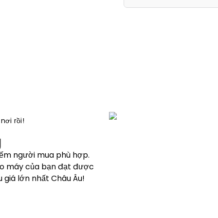
ơi rồi!
g
kiếm người mua phù hợp.
bảo máy của bạn đạt được
 giá lớn nhất Châu Âu!