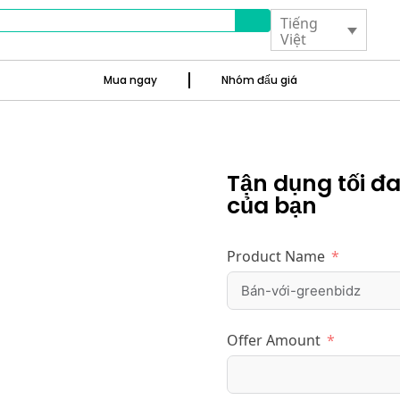
Tiếng
Việt
Mua ngay
Nhóm đấu giá
Tận dụng tối 
của chúng
của bạn
lo phần còn
Product Name
 cách nhanh chóng và
sẽ tìm được người mua
Offer Amount
bạn.