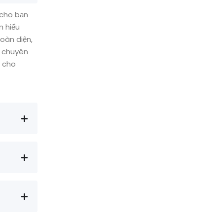
 cho bạn
m hiểu
oàn diện,
á chuyên
t cho