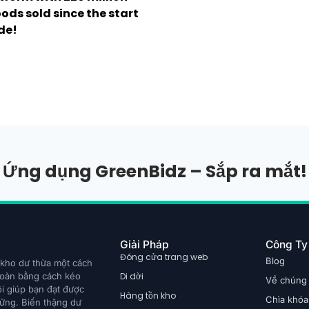
ods sold since the start
de!
Ứng dụng GreenBidz – Sắp ra mắt!
Giải Pháp
Công Ty
Đóng cửa trang web
Blog
 kho dư thừa một cách
hoàn bằng cách kéo
Di dời
Về chúng 
ôi giúp bạn đạt được
Hàng tồn kho
Chìa khóa
vững. Biến thặng dư