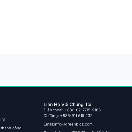
Liên Hệ Với Chúng Tôi
Điện thoại: +886-02-7715-9166
Di động: +886-911 615 232
tôi
Email:info@greenbidz.com
 thành công