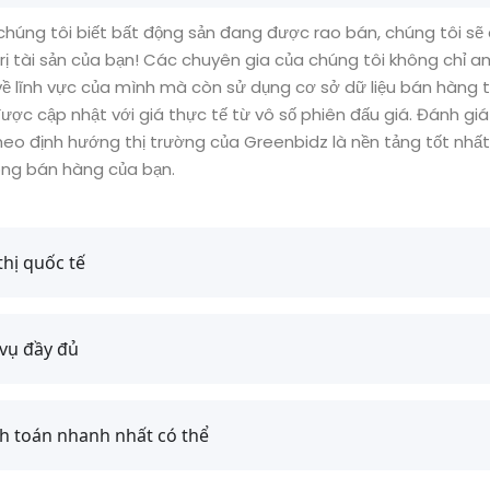
chúng tôi biết bất động sản đang được rao bán, chúng tôi sẽ
trị tài sản của bạn! Các chuyên gia của chúng tôi không chỉ a
về lĩnh vực của mình mà còn sử dụng cơ sở dữ liệu bán hàng t
được cập nhật với giá thực tế từ vô số phiên đấu giá. Đánh gi
heo định hướng thị trường của Greenbidz là nền tảng tốt nhấ
ng bán hàng của bạn.
 thị quốc tế
 vụ đầy đủ
h toán nhanh nhất có thể