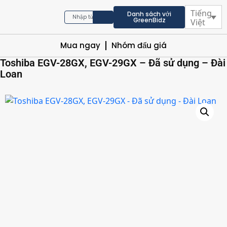
Tiếng
Danh sách với
GreenBidz
Việt
Mua ngay
Nhóm đấu giá
Toshiba EGV-28GX, EGV-29GX – Đã sử dụng – Đài
Loan