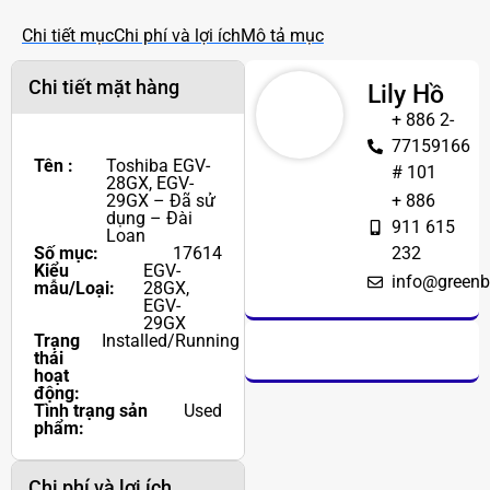
Chi tiết mục
Chi phí và lợi ích
Mô tả mục
Chi tiết mặt hàng
Lily Hồ
+ 886 2-
77159166
Tên :
Toshiba EGV-
# 101
28GX, EGV-
29GX – Đã sử
+ 886
dụng – Đài
911 615
Loan
Số mục:
17614
232
Kiểu
EGV-
info@greenb
mẫu/Loại:
28GX,
EGV-
29GX
Trạng
Installed/Running
thái
hoạt
động:
Tình trạng sản
Used
phẩm:
Chi phí và lợi ích