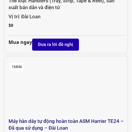
Thể loại:
Handlers (Tray, Strip, Tape & Reel)
,
Sản
xuất bán dẫn và điện tử
Vị trí:
Đài Loan
$
0
Mua ngay
Đưa ra lời đề nghị
16846
Máy hàn dây tự động hoàn toàn ASM Harrier TE24 –
Đã qua sử dụng – Đài Loan