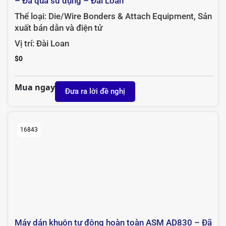
– Đã qua sử dụng – Đài Loan
Thể loại:
Die/Wire Bonders & Attach Equipment
,
Sản
xuất bán dẫn và điện tử
Vị trí:
Đài Loan
$
0
Mua ngay
Đưa ra lời đề nghị
16843
Máy dán khuôn tự động hoàn toàn ASM AD830 – Đã