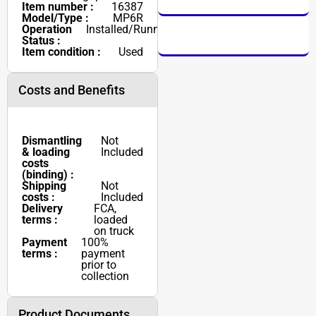
Item number :
16387
Model/Type :
MP6R
Operation
Installed/Running
Status :
Item condition :
Used
Costs and Benefits
Dismantling
Not
& loading
Included
costs
(binding) :
Shipping
Not
costs :
Included
Delivery
FCA,
terms :
loaded
on truck
Payment
100%
terms :
payment
prior to
collection
Product Documents