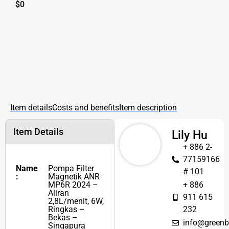
$
0
Item details
Costs and benefits
Item description
Item Details
Lily Hu
+ 886 2-
77159166
Name
Pompa Filter
# 101
:
Magnetik ANR
MP6R 2024 –
+ 886
Aliran
911 615
2,8L/menit, 6W,
Ringkas –
232
Bekas –
info@greenb
Singapura