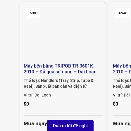
16981
16946
Máy bện băng TRIPOD TR-3601K
Máy bện
2010 – Đã qua sử dụng – Đài Loan
2010 – 
Thể loại:
Handlers (Tray, Strip, Tape &
Thể loại:
Reel)
,
Sản xuất bán dẫn và điện tử
Reel)
,
Sản
Vị trí:
Đài Loan
Vị trí:
Đài
$
0
$
0
Mua ngay
Mua ng
Đưa ra lời đề nghị