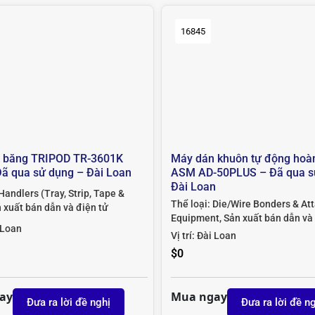
16845
 băng TRIPOD TR-3601K
Máy dán khuôn tự động hoà
Đã qua sử dụng – Đài Loan
ASM AD-50PLUS – Đã qua s
Đài Loan
Handlers (Tray, Strip, Tape &
Thể loại:
Die/Wire Bonders & At
 xuất bán dẫn và điện tử
Equipment
,
Sản xuất bán dẫn và
 Loan
Vị trí:
Đài Loan
$
0
ay
Mua ngay
Đưa ra lời đề nghị
Đưa ra lời đề n