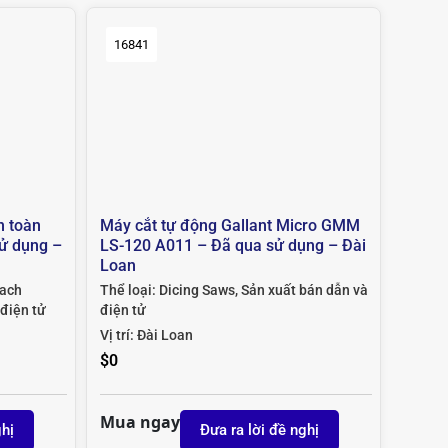
16841
n toàn
Máy cắt tự động Gallant Micro GMM
ử dụng –
LS-120 A011 – Đã qua sử dụng – Đài
Loan
tach
Thể loại:
Dicing Saws
,
Sản xuất bán dẫn và
 điện tử
điện tử
Vị trí:
Đài Loan
$
0
Mua ngay
ghị
Đưa ra lời đề nghị