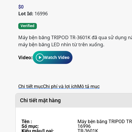
$
0
Lot Id:
16996
Verified
Máy bện băng TRIPOD TR-3601K đã qua sử dụng n
máy bện băng LED nhìn từ trên xuống.
Video:
Watch Video
Chi tiết mục
Chi phí và lợi ích
Mô tả mục
Chi tiết mặt hàng
Tên :
Máy bện băng TRIPOD TR-
Số mục:
16996
Kiểu mẫu/Loại:
TR-3601K