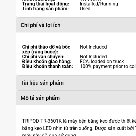
Trạng thái hoạt động:
Installed/Running
Tình trạng sản phẩm:
Used
Chi phí và lợi ích
Chi phí tháo dỡ và bốc
Not Included
xếp (ràng buộc):
Chi phí vận chuyển:
Not Included
Điều khoản giao hàng:
FCA, loaded on truck
Điều khoản thanh toán:
100% payment prior to col
Tài liệu sản phẩm
Mô tả sản phẩm
TRIPOD TR-3601K là máy bện băng keo được thiết kế 
băng keo LED nhìn từ trên xuống. Được sản xuất
máy này đã qua sử dụng.