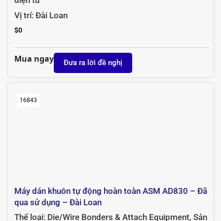
Thể loại:
Cleanroom System
,
Sản xuất bán dẫn và
điện tử
Vị trí:
Đài Loan
$
0
Mua ngay
Đưa ra lời đề nghị
16843
Máy dán khuôn tự động hoàn toàn ASM AD830 – Đã
qua sử dụng – Đài Loan