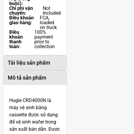
dỡ và bốc
Included
xếp (ràng
buộc):
Chi phí vận
Not
chuyển:
Included
Điều khoản
FCA,
giao hàng:
loaded
on truck
Điều
100%
khoản
payment
thanh
prior to
toán:
collection
Tài liệu sản phẩm
Mô tả sản phẩm
Hugle CRD4000N là
máy vệ sinh băng
cassette được sử dụng
để vệ sinh wafer trong