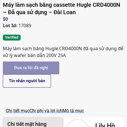
Loan
Máy làm sạch băng cassette Hugle CRD4000N
– Đã qua sử dụng – Đài Loan
$
0
Lot Id:
17089
Verified
Máy làm sạch băng Hugle CRD4000N đã qua sử dụng để
xử lý wafer bán dẫn 200V 25A
Đưa ra lời đề nghị
Tin nhắn người bán
Chi tiết mục
Chi phí và lợi ích
Mô tả mục