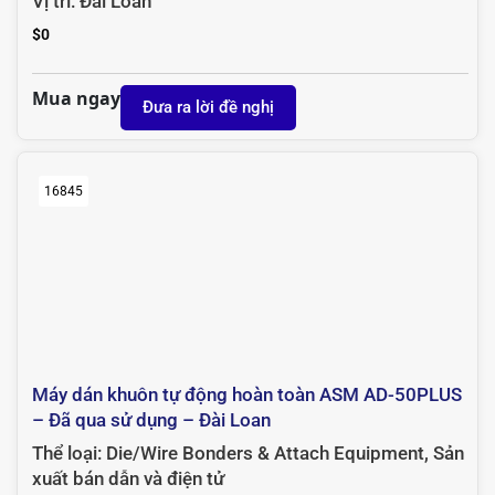
Vị trí:
Đài Loan
$
0
Mua ngay
Đưa ra lời đề nghị
16845
Máy dán khuôn tự động hoàn toàn ASM AD-50PLUS
– Đã qua sử dụng – Đài Loan
Thể loại:
Die/Wire Bonders & Attach Equipment
,
Sản