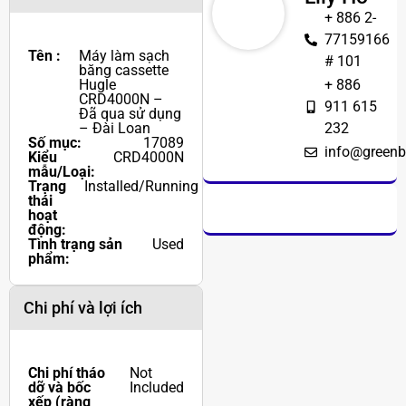
Chi tiết mặt hàng
Lily Hồ
+ 886 2-
77159166
Tên :
Máy làm sạch
# 101
băng cassette
Hugle
+ 886
CRD4000N –
911 615
Đã qua sử dụng
– Đài Loan
232
Số mục:
17089
info@greenb
Kiểu
CRD4000N
mẫu/Loại:
Trạng
Installed/Running
thái
hoạt
động:
Tình trạng sản
Used
phẩm:
Chi phí và lợi ích
Chi phí tháo
Not