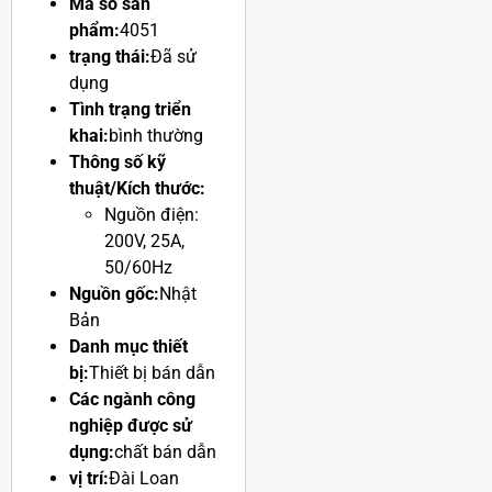
mẫu:
CRD4000N
Mã số sản
phẩm:
4051
trạng thái:
Đã sử
dụng
Tình trạng triển
khai:
bình thường
Thông số kỹ
thuật/Kích thước:
Nguồn điện:
200V, 25A,
50/60Hz
Nguồn gốc:
Nhật
Bản
Danh mục thiết
bị:
Thiết bị bán dẫn
Các ngành công
nghiệp được sử
dụng:
chất bán dẫn