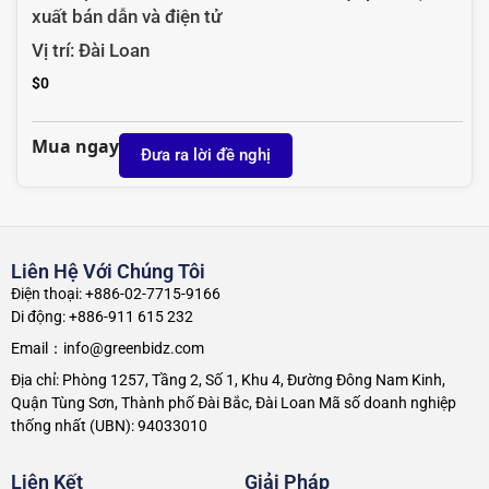
Thể loại:
Die/Wire Bonders & Attach Equipment
,
Sản
xuất bán dẫn và điện tử
Vị trí:
Đài Loan
$
0
Mua ngay
Đưa ra lời đề nghị
Liên Hệ Với Chúng Tôi
Điện thoại: +886-02-7715-9166
Di động: +886-911 615 232
Email：info@greenbidz.com
Địa chỉ: Phòng 1257, Tầng 2, Số 1, Khu 4, Đường Đông Nam Kinh,
Quận Tùng Sơn, Thành phố Đài Bắc, Đài Loan Mã số doanh nghiệp
thống nhất (UBN): 94033010