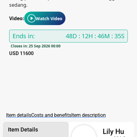
sedang.
Video:
Watch Video
Ends in:
48D
:
12H
:
46M
:
34S
Closes in: 25 Sep 2026 00:00
USD 11600
Item details
Costs and benefits
Item description
Item Details
Lily Hu