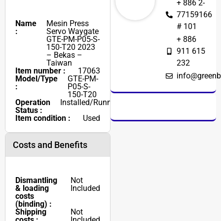
+ 886 2-
77159166
Name
Mesin Press
# 101
:
Servo Waygate
GTE-PM-P05-S-
+ 886
150-T20 2023
911 615
– Bekas –
Taiwan
232
Item number :
17063
info@greenb
Model/Type
GTE-PM-
:
P05-S-
150-T20
Operation
Installed/Running
Status :
Item condition :
Used
Costs and Benefits
Dismantling
Not
& loading
Included
costs
(binding) :
Shipping
Not
costs :
Included