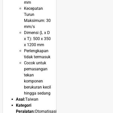
mm
Kecepatan
Turun
Maksimum: 30
mm/s
Dimensi (L x D
x T): 500 x 350
x 1200 mm
Perlengkapan
tidak termasuk
Cocok untuk
pemasangan
tekan
komponen
berukuran kecil
hingga sedang
Asal:
Taiwan
Kategori
Peralatan:
Otomatisasi