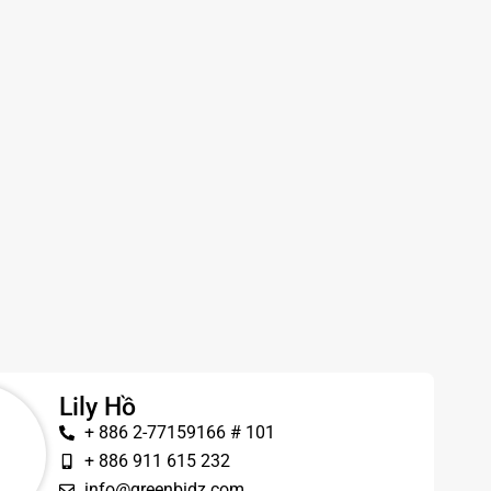
Lily Hồ
+ 886 2-77159166 # 101
+ 886 911 615 232
info@greenbidz.com