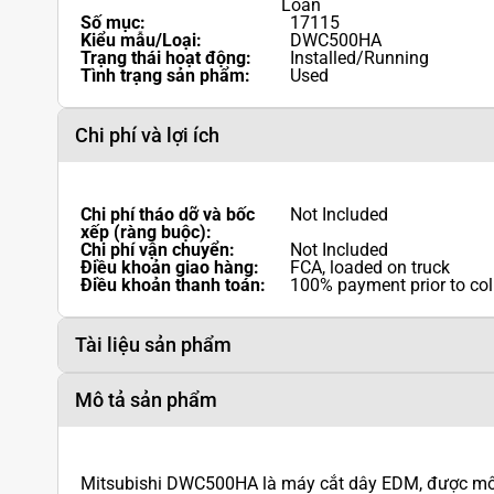
Loan
Số mục:
17115
Kiểu mẫu/Loại:
DWC500HA
Trạng thái hoạt động:
Installed/Running
Tình trạng sản phẩm:
Used
Chi phí và lợi ích
Chi phí tháo dỡ và bốc
Not Included
xếp (ràng buộc):
Chi phí vận chuyển:
Not Included
Điều khoản giao hàng:
FCA, loaded on truck
Điều khoản thanh toán:
100% payment prior to col
Tài liệu sản phẩm
Mô tả sản phẩm
Mitsubishi DWC500HA là máy cắt dây EDM, được mô t