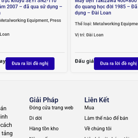
 trục khuỷu SEYI SN2-110
Máy tiện Takizawa 400×800 
năm 2007 – đã qua sử dụng –
đo quang học đời 1985 – Đã
n
dụng – Đài Loan
Metalworking Equipment
,
Press
Thể loại:
Metalworking Equipme
 Loan
Vị trí:
Đài Loan
ay
Đấu giá
Đưa ra lời đề nghị
Đưa ra lời đề nghị
Giải Pháp
Liên Kết
Đóng cửa trang web
Mua
bán
inh
Di dời
Làm thế nào để bán
 cách
Hàng tồn kho
Về chúng tôi
n tảng