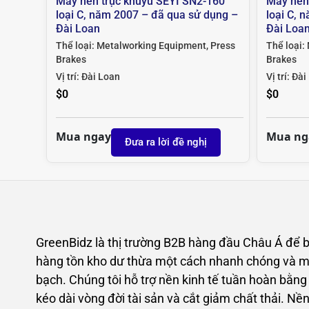
Máy nén trục khuỷu SEYI SN2-160
Máy nén
loại C, năm 2007 – đã qua sử dụng –
loại C, 
Đài Loan
Đài Loa
Thể loại:
Metalworking Equipment
,
Press
Thể loại:
Brakes
Brakes
Vị trí:
Đài Loan
Vị trí:
Đài
$
0
$
0
Mua ngay
Mua ng
Đưa ra lời đề nghị
GreenBidz là thị trường B2B hàng đầu Châu Á để 
hàng tồn kho dư thừa một cách nhanh chóng và m
bạch. Chúng tôi hỗ trợ nền kinh tế tuần hoàn bằng
kéo dài vòng đời tài sản và cắt giảm chất thải. Nề