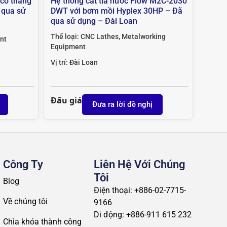
có thang
Hệ thống cắt tia nước Flow M2C-2030
 qua sử
DWT với bơm mồi Hyplex 30HP – Đã
qua sử dụng – Đài Loan
Thể loại:
CNC Lathes
,
Metalworking
nt
Equipment
Vị trí:
Đài Loan
Đấu giá
Đưa ra lời đề nghị
Công Ty
Liên Hệ Với Chúng
Tôi
Blog
Điện thoại: +886-02-7715-
Về chúng tôi
9166
Di động: +886-911 615 232
Chìa khóa thành công