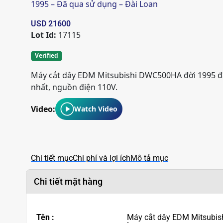
1995 – Đã qua sử dụng – Đài Loan
USD 21600
Lot Id:
17115
Verified
Máy cắt dây EDM Mitsubishi DWC500HA đời 1995 đ
nhất, nguồn điện 110V.
Video:
Watch Video
Chi tiết mục
Chi phí và lợi ích
Mô tả mục
Chi tiết mặt hàng
Tên :
Máy cắt dây EDM Mitsubis