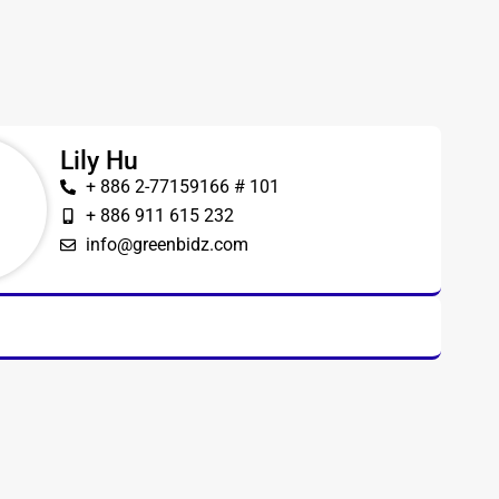
Lily Hu
+ 886 2-77159166 # 101
+ 886 911 615 232
info@greenbidz.com