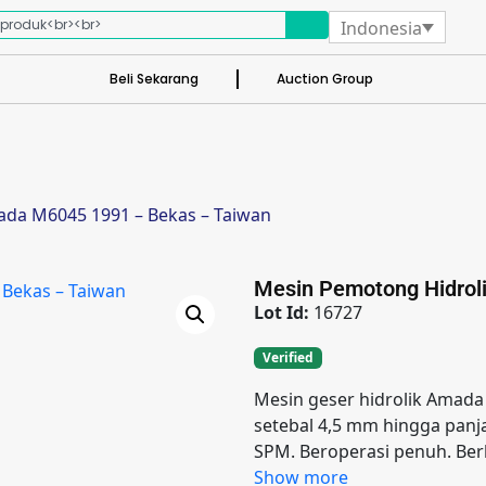
Indonesia
Beli Sekarang
Auction Group
ada M6045 1991 – Bekas – Taiwan
Mesin Pemotong Hidrol
Lot Id:
16727
Verified
Mesin geser hidrolik Ama
setebal 4,5 mm hingga pan
SPM. Beroperasi penuh. Ber
Show more