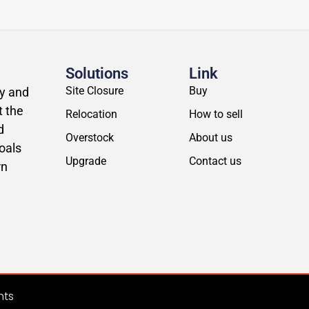
Solutions
Link
Site Closure
Buy
ly and
t the
Relocation
How to sell
d
Overstock
About us
oals
Upgrade
Contact us
rn
hts