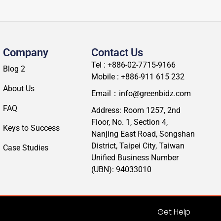
Company
Contact Us
Tel : +886-02-7715-9166
Blog 2
Mobile : +886-911 615 232
About Us
Email：info@greenbidz.com
FAQ
Address: Room 1257, 2nd
Floor, No. 1, Section 4,
Keys to Success
Nanjing East Road, Songshan
District, Taipei City, Taiwan
Case Studies
Unified Business Number
(UBN): 94033010
Get Help