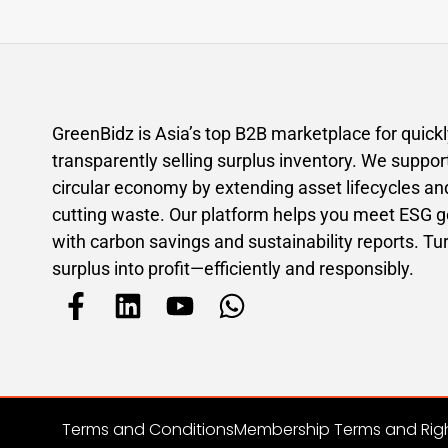
GreenBidz is Asia’s top B2B marketplace for quick
transparently selling surplus inventory. We suppor
circular economy by extending asset lifecycles an
cutting waste. Our platform helps you meet ESG g
with carbon savings and sustainability reports. Tu
surplus into profit—efficiently and responsibly.
Terms and Conditions
Membership Terms and Rig