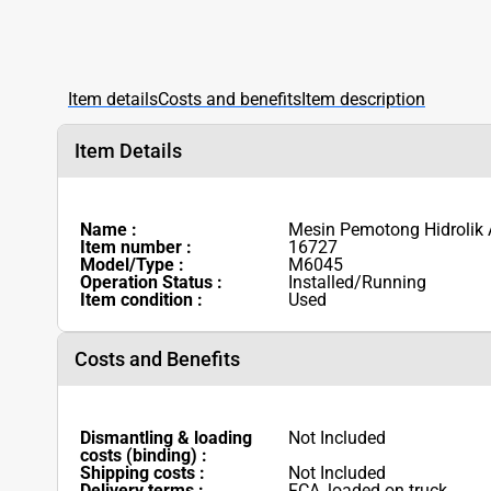
Item details
Costs and benefits
Item description
Item Details
Name :
Mesin Pemotong Hidroli
Item number :
16727
Model/Type :
M6045
Operation Status :
Installed/Running
Item condition :
Used
Costs and Benefits
Dismantling & loading
Not Included
costs (binding) :
Shipping costs :
Not Included
Delivery terms :
FCA, loaded on truck