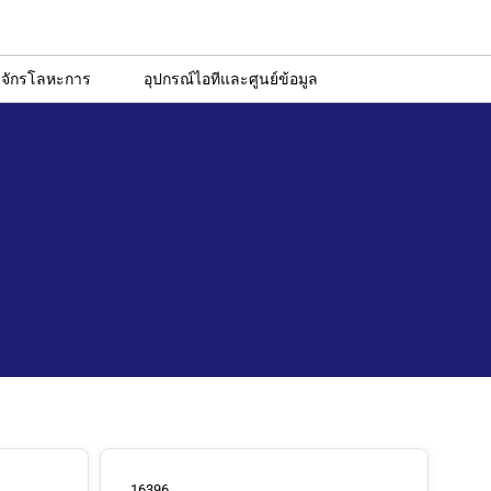
องจักรโลหะการ
อุปกรณ์ไอทีและศูนย์ข้อมูล
16396