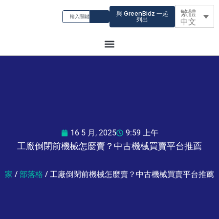
繁體
與 GreenBidz 一起
列出
中文
16 5 月, 2025
9:59 上午
工廠倒閉前機械怎麼賣？中古機械買賣平台推薦
家
/
部落格
/ 工廠倒閉前機械怎麼賣？中古機械買賣平台推薦