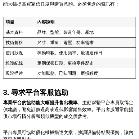
能大幅提高買家信任度與購買意願。必須包含的資訊有：
項目
內容說明
基本資料
品牌、型號、製造年份、產地
技術規格
尺寸、重量、電壓、功率需求
使用狀況
稼動時數、使用頻率、最後運作日
維護紀錄
定期保養日期、更換零件歷史
現況描述
功能狀態、已知問題、磨損程度
3. 尋求平台客服協助
專業平台的協助能大幅提升售出機率
。主動聯繫平台專員取得定
價建議，避免訂價過高或過低影響銷售效率。平台客服通常能提
供市場行情分析和類似機型的成交價參考。
平台專員可協助優化機械描述文案，強調設備特點與優勢，讓內