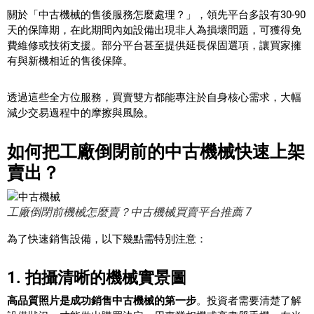
關於「中古機械的售後服務怎麼處理？」，領先平台多設有30-90
天的保障期，在此期間內如設備出現非人為損壞問題，可獲得免
費維修或技術支援。部分平台甚至提供延長保固選項，讓買家擁
有與新機相近的售後保障。
透過這些全方位服務，買賣雙方都能專注於自身核心需求，大幅
減少交易過程中的摩擦與風險。
如何把工廠倒閉
前
的中古機械快速上架
賣出？
工廠倒閉前機械怎麼賣？中古機械買賣平台推薦 7
為了快速銷售設備，以下幾點需特別注意：
1. 拍攝清晰的機械實景圖
高品質照片是成功銷售中古機械的第一步
。投資者需要清楚了解