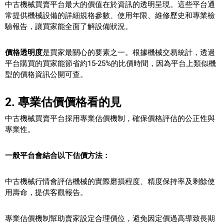
中古機械買賣平台最大的價值在於資訊的透明呈現。這些平台通
常提供機械設備的詳細規格參數、使用年限、維修歷史和專業檢
驗報告，讓買家能全面了解設備狀況。
價格透明度
是買家最關心的要素之一。根據機械交易統計，透過
平台購買的買家能節省約15-25%的比價時間，因為平台上類似機
型的價格資訊公開可查。
2. 專業估價價格看的見
中古機械買賣平台採用專業估價機制，確保價格評估的公正性與
專業性。
一般平台會結合以下估價方法：
中古機械行情會評估機械的實際磨損程度、精度保持率及剩餘使
用壽命，提供客觀報告。
專業估價機制幫助賣家設定合理價位，避免因定價過高導致長期