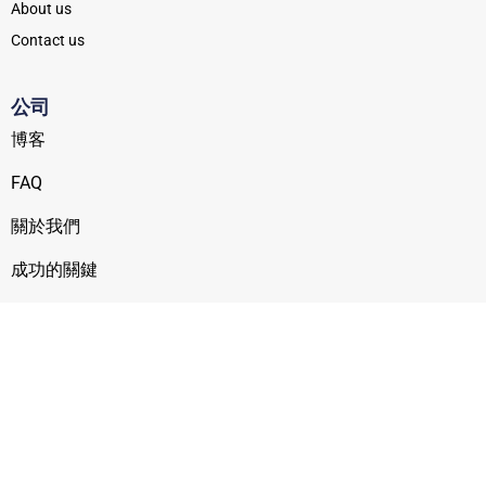
About us
Contact us
公司
博客
FAQ
關於我們
成功的關鍵
Case Studies
GreenBidz 是亞洲頂級的 B2B 市場，可快速、透明
地銷售剩餘庫存。我們通過延長資產生命週期和減