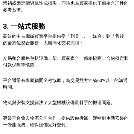
滯銷或因定價過低造成損失，同時也為買家提供了價格合理性的
參考基準。
3. 一站式服務
高效的中古機械買賣平台提供從「刊登」、「媒合」到「售後」
的全方位整合服務，大幅簡化交易流程：
交易整合服務包括設備上架、買家媒合、價格協商、合約擬定和
付款保障等環節。
平台通常有專屬顧問全程協助，為交易雙方節省60%以上的溝通
時間。
物流與安裝支援解決了大型機械設備最棘手的搬運問題。
專業平台會與物流公司合作，提供設備拆卸、運輸到重新安裝的
一條龍服務，確保設備完好交付。