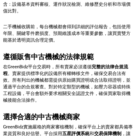
含：設備基本資料審核、運作狀況檢測、維修歷史分析和市場價
值比對。
二手機械收購前，每台機械都會得到詳細的評估報告，包括使用
年限、關鍵零件磨損度、預期維護成本等重要參數，讓買賣雙方
能基於透明資訊合理定價。
遵循販售中古機械的法律規範
在GreenBidz平台交易時，所有賣家必須遵循
完整的法律合規流
程
。賣家提供標準化的設備所有權轉移文件，確保交易合法有
效。所有列出的機械都需提供原始購買證明或合法取得證明，並
通過平台的合規審查。對於特定類型的機械，如壓力容器或特殊
工程設備，平台會額外要求相關安全認證文件，確保買家取得機
械後能合法操作。
選擇合適的中古機械商家
GreenBidz實施嚴格的商家審核機制，確保平台上的賣家都具備專
業資質和良好信譽。平台採用
五星評價系統
和
交易保障機制
，讓