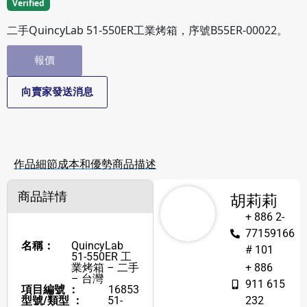
Verified
二手QuincyLab 51-550ER工業烤箱，序號B55ER-00022。
報價
向賣家發送消息
作品細節
成本和優勢
商品描述
商品詳情
胡莉莉
+ 886 2-
77159166
名稱：
QuincyLab
# 101
51-550ER 工
業烤箱 – 二手
+ 886
– 台灣
911 615
項目編號 ：
16853
型號/類型 ：
51-
232