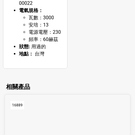
00022
電氣規格：
瓦數：3000
安培：13
電源電壓：230
頻率：60赫茲
狀態:
用過的
地點：
台灣
相關產品
16889