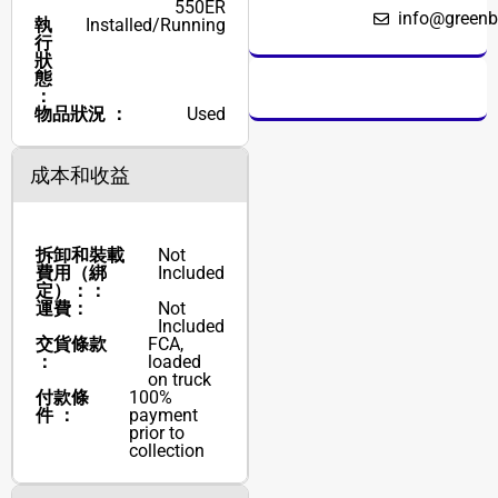
550ER
info@greenb
執
Installed/Running
行
狀
態
：
物品狀況 ：
Used
成本和收益
拆卸和裝載
Not
費用（綁
Included
定）：：
運費：
Not
Included
交貨條款
FCA,
：
loaded
on truck
付款條
100%
件 ：
payment
prior to
collection