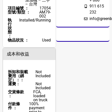
加油機 – 二手
+ 886
– 台灣
911 615
項目編號 ：
17054
型號/類型 ：
AM79-
232
002
info@greenb
執
Installed/Running
行
狀
態
：
物品狀況 ：
Used
成本和收益
拆卸和裝載
Not
費用（綁
Included
定）：：
運費：
Not
Included
交貨條款
FCA,
：
loaded
on truck
付款條
100%
件 ：
payment
prior to