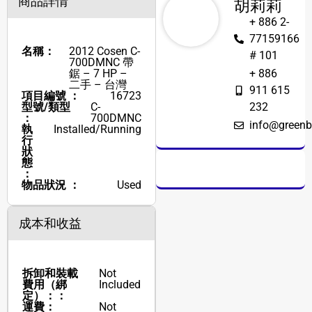
商品詳情
胡莉莉
+ 886 2-
77159166
名稱：
2012 Cosen C-
# 101
700DMNC 帶
鋸 – 7 HP –
+ 886
二手 – 台灣
911 615
項目編號 ：
16723
型號/類型
C-
232
：
700DMNC
info@greenb
執
Installed/Running
行
狀
態
：
物品狀況 ：
Used
成本和收益
拆卸和裝載
Not
費用（綁
Included
定）：：
運費：
Not