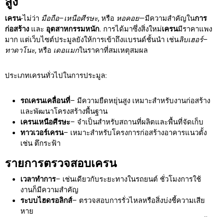
สูง
เครน
-ไม่ว่า
มือถือ
–
เหนือศีรษะ
, หรือ
หอคอย
—มีความสำคัญใน
การ
ก่อสร้าง
และ
อุตสาหกรรมหนัก
. การได้มาซึ่งสิ่งใหม่
เครน
มีราคาแพง
มาก แต่เว็บไซต์ประมูลยังให้การเข้าถึงแบรนด์ชั้นนำ เช่น
ลิบเฮอร์
–
ทาดาโนะ
, หรือ
เดอแมก
ในราคาที่สมเหตุสมผล
ประเภทเครนทั่วไปในการประมูล:
รถเครนเคลื่อนที่
– มีความยืดหยุ่นสูง เหมาะสำหรับงานก่อสร้าง
และพัฒนาโครงสร้างพื้นฐาน
เครนเหนือศีรษะ
– จำเป็นสำหรับสถานที่ผลิตและพื้นที่จัดเก็บ
ทาวเวอร์เครน
– เหมาะสำหรับโครงการก่อสร้างอาคารแนวตั้ง
เช่น ตึกระฟ้า
รายการตรวจสอบเครน
เวลาทำการ
– เช่นเดียวกับระยะทางในรถยนต์ ชั่วโมงการใช้
งานก็มีความสำคัญ
ระบบไฮดรอลิกส์
– ตรวจสอบการรั่วไหลหรือสิ่งบ่งชี้ความเสีย
หาย