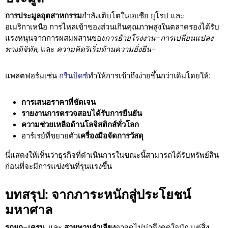
การประมูลอุตสาหกรรม
กำลังเติบโตในเอเชีย ยุโรป และ
อเมริกาเหนือ การไหลเข้าของส่วนเกินคุณภาพสูงในตลาดรองได้รับ
แรงหนุนจากการผสมผสานของ
การย้ายโรงงาน
–
การเปลี่ยนแปลง
ทางดิจิทัล
, และ
ความคิดริเริ่มด้านความยั่งยืน
–
แพลตฟอร์มเช่น
กรีนบิดซ์
ทำให้การเข้าถึงง่ายขึ้นกว่าเดิมโดยให้:
การเสนอราคาที่ชัดเจน
รายงานการตรวจสอบได้รับการยืนยัน
ความช่วยเหลือด้านโลจิสติกส์ทั่วโลก
อาร์เรย์ที่ขยายตัว
เครื่องมือจัดการวัสดุ
นี่แสดงให้เห็นว่าธุรกิจที่ดำเนินการในขณะนี้สามารถได้รับทรัพย์สิน
ก่อนที่จะมีการแข่งขันที่รุนแรงขึ้น
บทสรุป: จากภาระหนักสู่ประโยชน์
มหาศาล
รถยก
–
เครน
, และ
สายพานลำเลียง
อาจดูไม่น่าดึงดูดใจนัก แต่สิ่ง