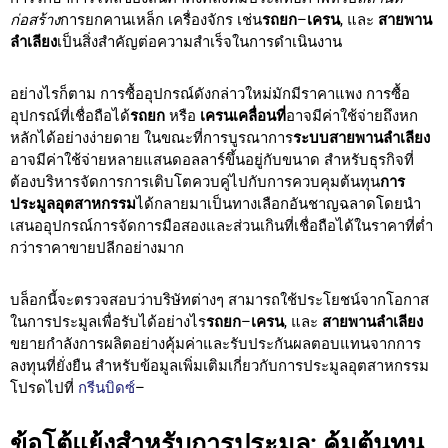
ก่อสร้าง
การยกคานเหล็ก เครื่องจักร เช่น
รถยก
–
เครน
, และ
สายพาน
ลำเลียง
เป็นสิ่งสำคัญต่อความสำเร็จในการดำเนินงาน
อย่างไรก็ตาม การซื้ออุปกรณ์ดังกล่าวใหม่มักมีราคาแพง การซื้อ
อุปกรณ์ที่เชื่อถือได้
รถยก
หรือ
เครนเคลื่อนที่
อาจมีค่าใช้จ่ายถึงหก
หลักได้อย่างง่ายดาย ในขณะที่การบูรณาการ
ระบบสายพานลำเลียง
อาจมีค่าใช้จ่ายหลายแสนดอลลาร์ขึ้นอยู่กับขนาด สำหรับธุรกิจที่
ต้องบริหารจัดการการเติบโตควบคู่ไปกับการควบคุมต้นทุน
การ
ประมูลอุตสาหกรรม
ได้กลายมาเป็นทางเลือกอันชาญฉลาดโดยนำ
เสนออุปกรณ์การจัดการมือสองและส่วนเกินที่เชื่อถือได้ในราคาที่ต่ำ
กว่าราคาขายปลีกอย่างมาก
บล็อกนี้จะตรวจสอบว่าบริษัทต่างๆ สามารถใช้ประโยชน์จากโอกาส
ในการประมูลเพื่อรับได้อย่างไร
รถยก
–
เครน
, และ
สายพานลำเลียง
ขยายกำลังการผลิตอย่างคุ้มค่าและรับประกันผลตอบแทนจากการ
ลงทุนที่ยั่งยืน สำหรับข้อมูลเพิ่มเติมเกี่ยวกับการประมูลอุตสาหกรรม
โปรดไปที่
กรีนบิดซ์
–
ข้อโต้แย้งสำหรับการประมูล: คุ้มต้นทุน