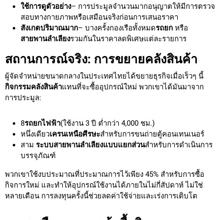
ใช้การดูตัวอย่าง
– การประมูลจำนวนมากอนุญาตให้มีการตรวจ
สอบทางกายภาพหรือเสมือนจริงก่อนการเสนอราคา
สังเกตปริมาณมาก
– บางครั้งกองเรือทั้งหมด
รถยก
หรือ
สายพานลำเลียง
รวมกันในราคาลดพิเศษแต่ละรายการ
สถานการณ์จริง: การขยายคลังสินค้า
ผู้จัดจำหน่ายขนาดกลางในประเทศไทยได้ขยายธุรกิจเมื่อเร็วๆ นี้
กิจกรรมคลังสินค้า
แทนที่จะซื้ออุปกรณ์ใหม่ พวกเขาได้มันมาจาก
การประมูล:
8
รถยกไฟฟ้า
(ใช้งาน 3 ปี ต่ำกว่า 4,000 ชม.)
หนึ่งเดียว
เครนเหนือศีรษะ
สำหรับการขนถ่ายตู้คอนเทนเนอร์
สาม
ระบบสายพานลำเลียงแบบแยกส่วน
สำหรับการดำเนินการ
บรรจุภัณฑ์
พวกเขาใช้งบประมาณที่ประมาณการไว้เพียง 45% สำหรับการซื้อ
กิจการใหม่ และทำให้อุปกรณ์ใช้งานได้ภายในไม่กี่สัปดาห์ ไม่ใช่
หลายเดือน การลงทุนครั้งนี้ช่วยลดค่าใช้จ่ายและเร่งการเติบโต