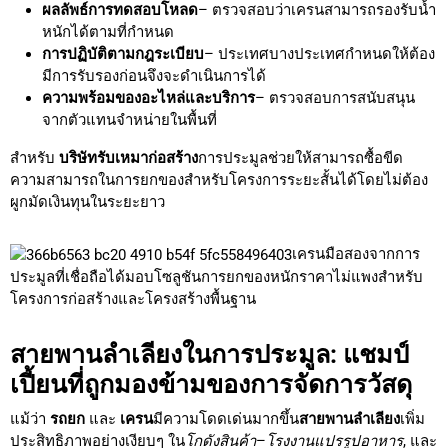
ผลลัพธ์การทดสอบโหลด
– ตรวจสอบว่าเครนสามารถรองรับน้ำ
หนักได้ตามที่กำหนด
การปฏิบัติตามกฎระเบียบ
– ประเทศบางประเทศกำหนดให้ต้อง
มีการรับรองก่อนจึงจะดำเนินการได้
ความพร้อมของอะไหล่และบริการ
– ตรวจสอบการสนับสนุน
จากตัวแทนจำหน่ายในพื้นที่
สำหรับ
บริษัทรับเหมาก่อสร้าง
การประมูลช่วยให้สามารถซื้อขีด
ความสามารถในการยกของสำหรับโครงการระยะสั้นได้โดยไม่ต้อง
ผูกมัดเงินทุนในระยะยาว
เครนมือสองจากการ
ประมูลที่เชื่อถือได้มอบโซลูชันการยกของหนักราคาไม่แพงสำหรับ
โครงการก่อสร้างและโครงสร้างพื้นฐาน
สายพานลำเลียงในการประมูล: แชมป์
เปี้ยนที่ถูกมองข้ามของการจัดการวัสดุ
แม้ว่า
รถยก
และ
เครน
มีความโดดเด่นมากขึ้น
สายพานลำเลียง
เพิ่ม
ประสิทธิภาพอย่างเงียบๆ ใน
โกดังสินค้า
–
โรงงานแปรรูปอาหาร
, และ