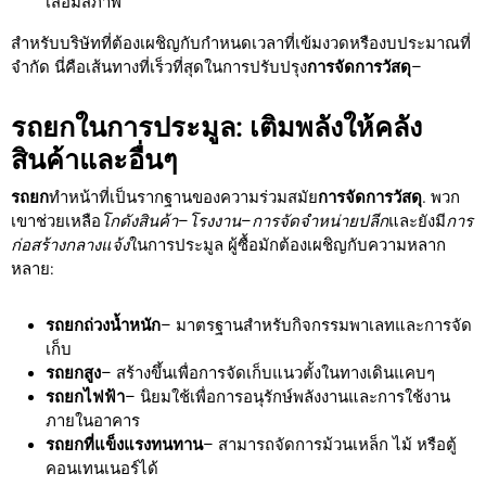
เสื่อมสภาพ
สำหรับบริษัทที่ต้องเผชิญกับกำหนดเวลาที่เข้มงวดหรืองบประมาณที่
จำกัด นี่คือเส้นทางที่เร็วที่สุดในการปรับปรุง
การจัดการวัสดุ
–
รถยกในการประมูล: เติมพลังให้คลัง
สินค้าและอื่นๆ
รถยก
ทำหน้าที่เป็นรากฐานของความร่วมสมัย
การจัดการวัสดุ
. พวก
เขาช่วยเหลือ
โกดังสินค้า
–
โรงงาน
–
การจัดจำหน่ายปลีก
และยังมี
การ
ก่อสร้างกลางแจ้ง
ในการประมูล ผู้ซื้อมักต้องเผชิญกับความหลาก
หลาย:
รถยกถ่วงน้ำหนัก
– มาตรฐานสำหรับกิจกรรมพาเลทและการจัด
เก็บ
รถยกสูง
– สร้างขึ้นเพื่อการจัดเก็บแนวตั้งในทางเดินแคบๆ
รถยกไฟฟ้า
– นิยมใช้เพื่อการอนุรักษ์พลังงานและการใช้งาน
ภายในอาคาร
รถยกที่แข็งแรงทนทาน
– สามารถจัดการม้วนเหล็ก ไม้ หรือตู้
คอนเทนเนอร์ได้