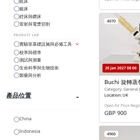
銑床
鋸床
鏜床與鑽床
4970
雷射與電漿切割
PRODUCT LAB
實驗室基礎設施與必備工具
expand_more
校準與標準
測試與測量
生命科學與生物技術
28 Jan 2027 08:00
製藥與分析
Buchi 旋轉蒸
Buchi 水浴 B-
Category: General 
產品位置
Pipettes, Stirrers)
Location: UK
Open for Price Nego
GBP 900
China
Indonesia
4966