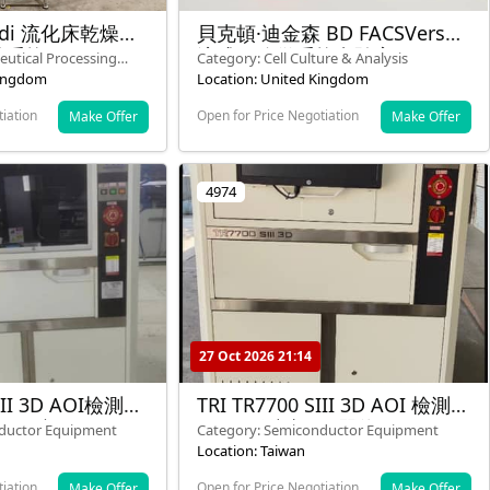
/Midi 流化床乾燥機
貝克頓·迪金森 BD FACSVerse
隔離系統
流式細胞儀系統實驗室
eutical Processing
Category: Cell Culture & Analysis
s)
Kingdom
Location: United Kingdom
tiation
Open for Price Negotiation
Make Offer
Make Offer
4974
27 Oct 2026 21:14
SIII 3D AOI檢測機
TRI TR7700 SIII 3D AOI 檢測機
 – 13台可用
– 2017 型號 – 2 單位可用
nductor Equipment
Category: Semiconductor Equipment
Location: Taiwan
tiation
Open for Price Negotiation
Make Offer
Make Offer