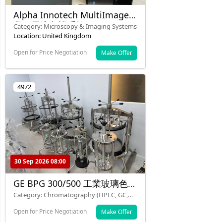
Alpha Innotech MultiImage 1
凝膠電泳文檔系統
Category: Microscopy & Imaging Systems
Location: United Kingdom
Open for Price Negotiation
Make Offer
4972
30 Sep 2026 08:00
GE BPG 300/500 工業玻璃色譜
柱系統用於製藥製造
Category: Chromatography (HPLC, GC,
TLC)
Open for Price Negotiation
Make Offer