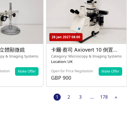
28 Jan 2027 08:00
0 立體顯微鏡
卡爾·蔡司 Axiovert 10 倒置顯
微鏡 配 Plan-NEOFLUER
opy & Imaging Systems
Category: Microscopy & Imaging Systems
100X/1.30 油 44 40
Location: UK
tiation
Open for Price Negotiation
Make Offer
Make Offer
GBP 900
1
2
3
…
178
»