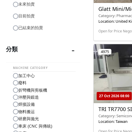
未來拍賣
Glatt Mini
配備 Solo 
目前拍賣
Category: Pharmac
(Mixers, Granulator
Location: United 
已結束的拍賣
Open for Price Nego
分類
4975
MACHINE CATEGORY
加工中心
廢料
折彎機與剪板機
27 Oct 2026 08:00
沖壓與鍛造
焊接設備
TRI TR7700 
物料搬运
– 2018年型號
Category: Semico
研磨與拋光
Location: Taiwan
車床 (CNC 與傳統)
Open for Price Nego