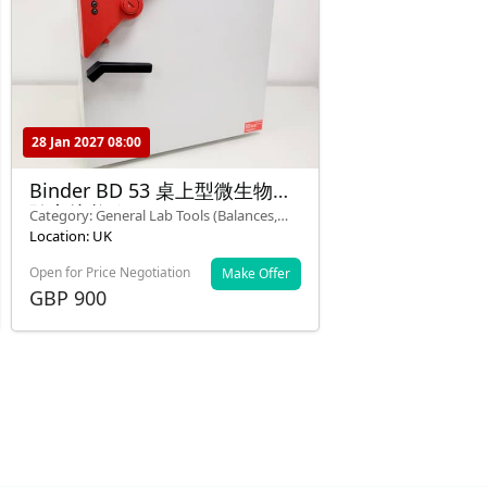
28 Jan 2027 08:00
Binder BD 53 桌上型微生物實
驗室培養箱
Category: General Lab Tools (Balances,
Pipettes, Stirrers)
Location: UK
Open for Price Negotiation
Make Offer
GBP 900