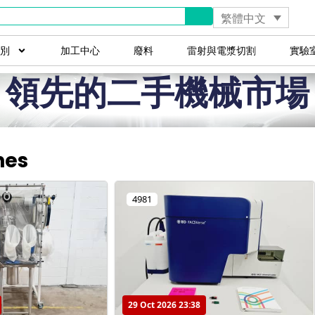
繁體中文
別
加工中心
廢料
雷射與電漿切割
實驗
領先的二手機械市場
hes
4981
29 Oct 2026 23:38