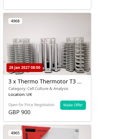
4968
28 Jan 2027 08:00
3 x Thermo Thermotor T3 科
學酒店旋轉架實驗室
Category: Cell Culture & Analysis
Location: UK
Open for Price Negotiation
Make Offer
GBP 900
4965