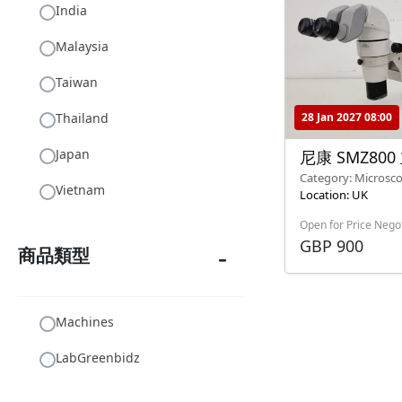
India
Malaysia
Taiwan
28 Jan 2027 08:00
Thailand
Japan
尼康 SMZ80
Category: Microsc
Vietnam
Location: UK
Open for Price Nego
GBP 900
商品類型
Machines
LabGreenbidz