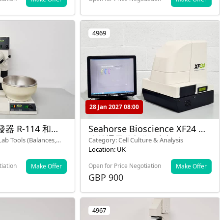
4969
28 Jan 2027 08:00
發器 R-114 和
Seahorse Bioscience XF24 細
481
胞外通量分析儀 型號：XF24-2
Lab Tools (Balances,
Category: Cell Culture & Analysis
帶顯示器
Location: UK
tiation
Open for Price Negotiation
Make Offer
Make Offer
GBP 900
4967