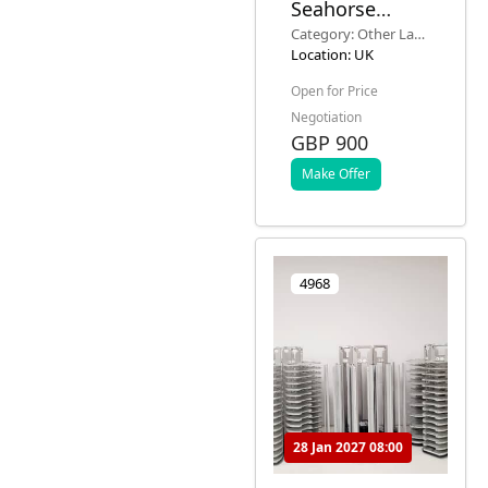
Seahorse
Bioscience
Category: Other Lab
XF24 細胞外通
Equipment
Location: UK
量分析儀 型
Open for Price
號：XF24-2 帶
Negotiation
顯示器
GBP 900
Make Offer
4968
28 Jan 2027 08:00