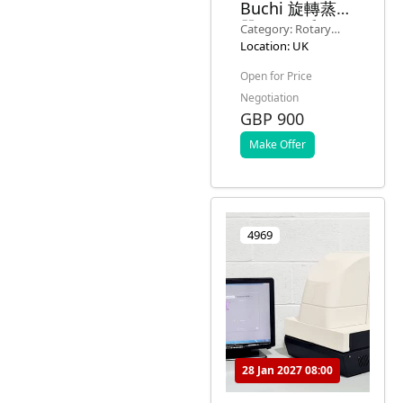
Buchi 旋轉蒸發
器 R-114 和
Category: Rotary
Buchi 水浴 B-
Evaporation
Location: UK
481
Open for Price
Negotiation
GBP 900
Make Offer
4969
28 Jan 2027 08:00