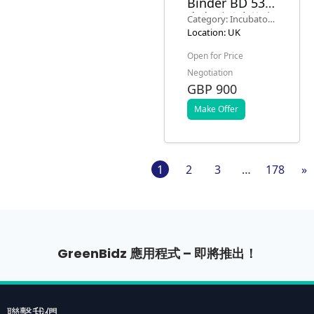
Binder BD 53
桌上型微生物實
Category: Incubators
驗室培養箱
and Growth
Location: UK
Chambers
Open for Price
Negotiation
GBP 900
Make Offer
1
2
3
…
178
»
GreenBidz 應用程式 – 即將推出！
聯繫我們