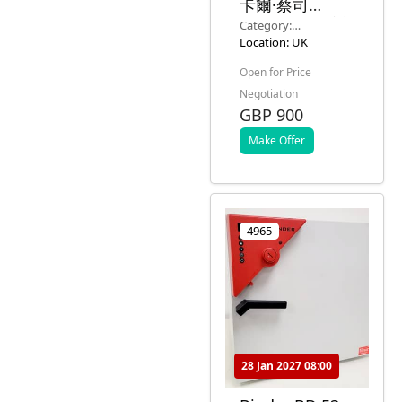
卡爾·蔡司
Axiovert 10 倒
Category:
置顯微鏡 配
Microscopy &
Location: UK
Plan-
Imaging Systems
Open for Price
NEOFLUER
Negotiation
100X/1.30 油
GBP 900
44 40
Make Offer
4965
28 Jan 2027 08:00