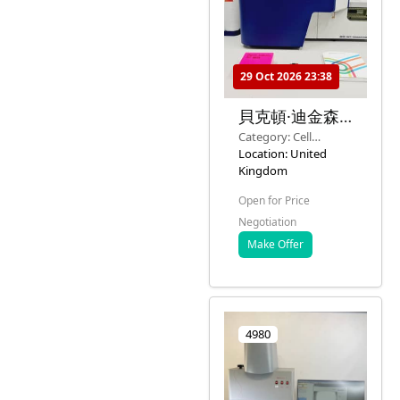
29 Oct 2026 23:38
貝克頓·迪金森
BD FACSVerse
Category: Cell
流式細胞儀系統
Culture & Analysis
Location: United
實驗室
Kingdom
Open for Price
Negotiation
Make Offer
4980