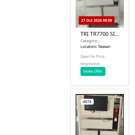
27 Oct 2026 08:00
TRI TR7700 SIII
3D AOI檢測機 –
Category:
2018年型號 –
Semiconductor
Location: Taiwan
13台可用
Equipment
Open for Price
Negotiation
Make Offer
4974