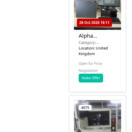
28 Oct 2026 18:11
Alpha
Innotech
Category:
MultiImage 1
Microscopy &
Location: United
凝膠電泳文檔系
Imaging Systems
Kingdom
統
Open for Price
Negotiation
Make Offer
4975