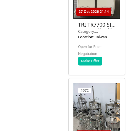
27 Oct 2026 21:14
TRI TR7700 SIII
3D AOI 檢測機
Category:
– 2017 型號 – 2
Semiconductor
Location: Taiwan
單位可用
Equipment
Open for Price
Negotiation
Make Offer
4972