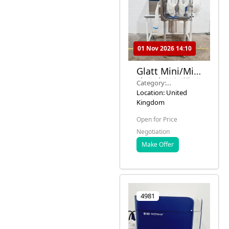
01 Nov 2026 14:10
Glatt Mini/Midi
流化床乾燥機配
Category:
備 Solo 隔離系
Pharmaceutical
Location: United
統
Processing (Mixers,
Kingdom
Granulators)
Open for Price
Negotiation
Make Offer
4981