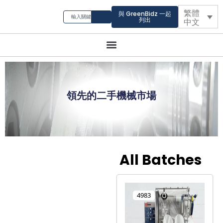
繁體
與 GreenBidz 一起
列出
中文
領先的二手機械市場
All Batches
4983