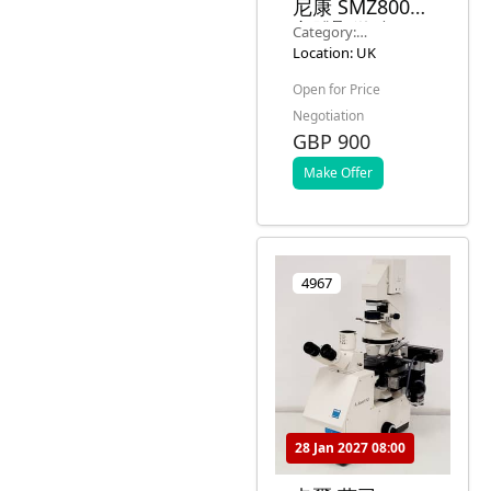
尼康 SMZ800
立體顯微鏡
Category:
Microscopy &
Location: UK
Imaging Systems
Open for Price
Negotiation
GBP 900
Make Offer
4967
28 Jan 2027 08:00