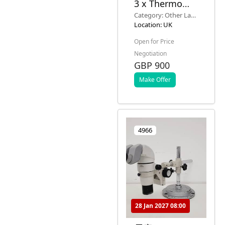
3 x Thermo
Thermotor T3
Category: Other Lab
科學酒店旋轉架
Equipment
Location: UK
實驗室
Open for Price
Negotiation
GBP 900
Make Offer
4966
28 Jan 2027 08:00