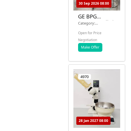
30 Sep 2026 08:00
GE BPG
300/500 工業玻
Category:
璃色譜柱系統用
Chromatography
Open for Price
於製藥製造
(HPLC, GC, TLC)
Negotiation
Make Offer
4970
28 Jan 2027 08:00